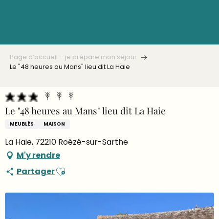
Aller
au
contenu
principal
Page d’accueil – je prépare mon séjour
Le "48 heures au Mans" lieu dit La Haie
Le "48 heures au Mans" lieu dit La Haie
MEUBLÉS
MAISON
La Haie, 72210 Roézé-sur-Sarthe
M'y rendre
Ajouter aux favoris
Partager