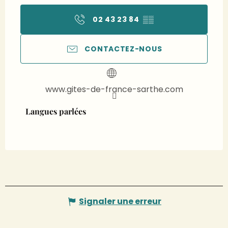
02 43 23 84
▒▒
CONTACTEZ-NOUS
www.gites-de-france-sarthe.com
Langues parlées
Langues parlées
Signaler une erreur