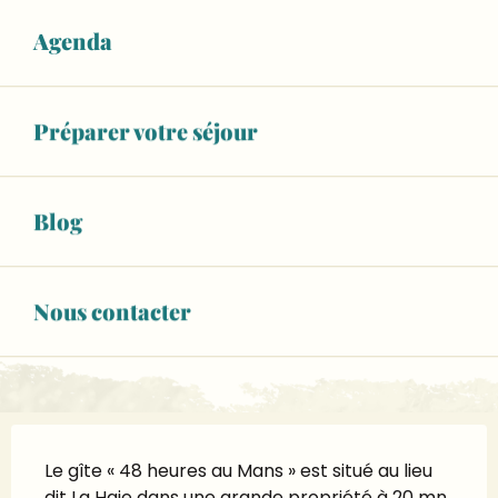
Agenda
RÉSERVEZ VOTRE HÉBERGEMENT
WiFi
Animaux acceptés
Préparer votre séjour
+ 8 autre(s) prestation(s)
02 43 23 84
▒▒
Blog
CONTACTEZ-NOUS
Nous contacter
www.gites-de-france-sarthe.com
Description
Le gîte « 48 heures au Mans » est situé au lieu 
dit La Haie dans une grande propriété à 20 mn 