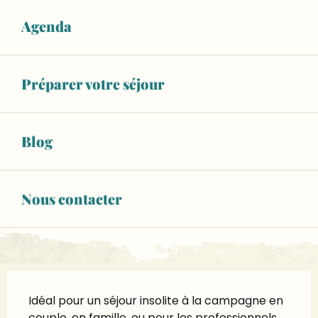
Agenda
RÉSERVEZ VOTRE HÉBERGEMENT
WiFi
Préparer votre séjour
+ 5 autre(s) prestation(s)
02 43 23 84
▒▒
Blog
CONTACTEZ-NOUS
Nous contacter
www.gites-de-france-sarthe.com
Description
Idéal pour un séjour insolite à la campagne en 
couple, en famille, ou pour les professionnels, 