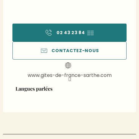
02 43 23 84
▒▒
CONTACTEZ-NOUS
www.gites-de-france-sarthe.com
Langues parlées
Langues parlées