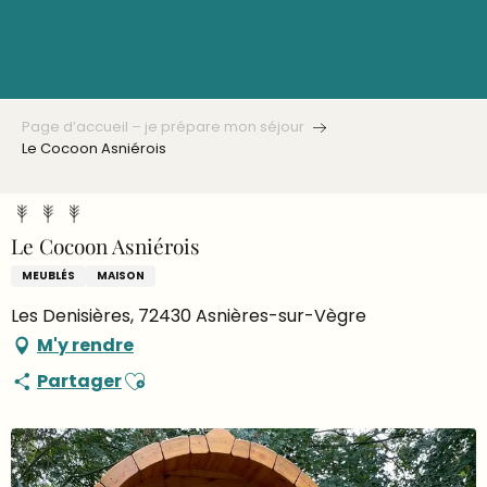
Aller
au
contenu
principal
Page d’accueil – je prépare mon séjour
Le Cocoon Asniérois
Le Cocoon Asniérois
MEUBLÉS
MAISON
Les Denisières, 72430 Asnières-sur-Vègre
M'y rendre
Ajouter aux favoris
Partager