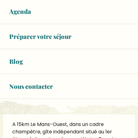
RÉSERVEZ VOTRE HÉBERGEMENT
Agenda
WiFi
+ 7 autre(s) prestation(s)
Préparer votre séjour
02 43 23 84
▒▒
Blog
CONTACTEZ-NOUS
Nous contacter
www.gites-de-france-sarthe.com
Description
A 15km Le Mans-Ouest, dans un cadre 
champêtre, gîte indépendant situé au 1er 