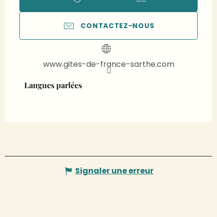
CONTACTEZ-NOUS
www.gites-de-france-sarthe.com
Langues parlées
Langues parlées
Signaler une erreur