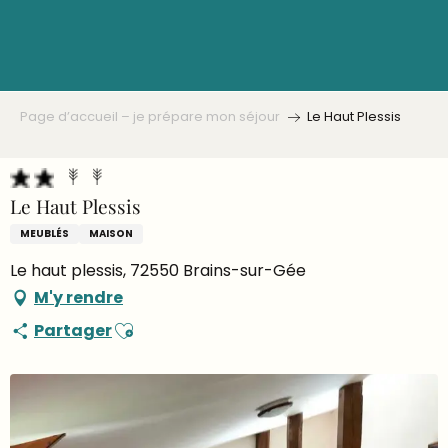
Aller
au
contenu
principal
Page d’accueil – je prépare mon séjour
Le Haut Plessis
Le Haut Plessis
MEUBLÉS
MAISON
Le haut plessis, 72550 Brains-sur-Gée
M'y rendre
Ajouter aux favoris
Partager