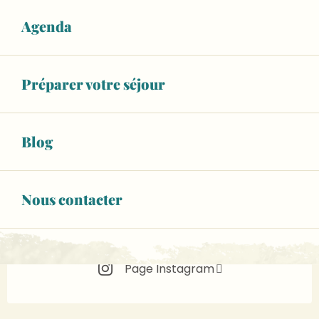
dans 5 heures
Agenda
Voir les horaires
WiFi
Préparer votre séjour
+ 1 autre(s) prestation(s)
02 43 62 22
▒▒
Blog
CONTACTEZ-NOUS
Nous contacter
lentracte-sable.fr
Page Facebook
Page Instagram