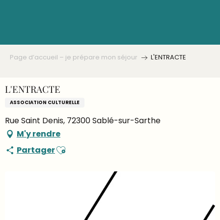
Aller
au
contenu
principal
Page d’accueil – je prépare mon séjour
L'ENTRACTE
L'ENTRACTE
ASSOCIATION CULTURELLE
Rue Saint Denis, 72300 Sablé-sur-Sarthe
M'y rendre
Ajouter aux favoris
Partager