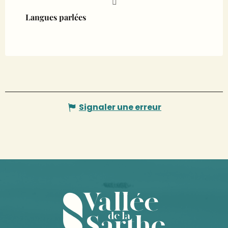
Langues parlées
Langues parlées
Signaler une erreur