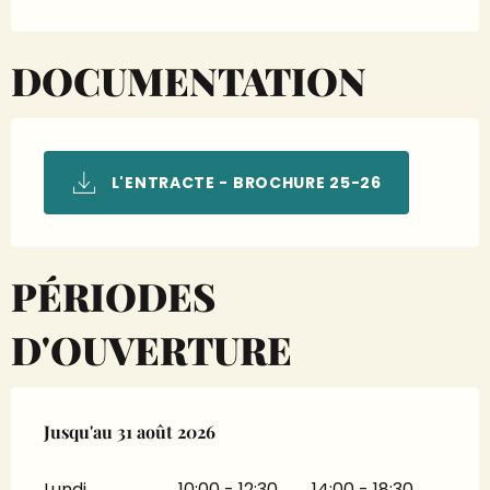
DOCUMENTATION
L'ENTRACTE - BROCHURE 25-26
PÉRIODES
D'OUVERTURE
Du
Jusqu'au
1 janvier 2026
31 août 2026
au
31 août 2026
Lundi
10:00 - 12:30
14:00 - 18:30