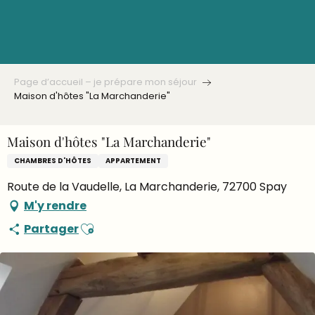
Aller
au
contenu
principal
Page d’accueil – je prépare mon séjour
Maison d'hôtes "La Marchanderie"
Maison d'hôtes "La Marchanderie"
CHAMBRES D'HÔTES
APPARTEMENT
Route de la Vaudelle, La Marchanderie, 72700 Spay
M'y rendre
Ajouter aux favoris
Partager