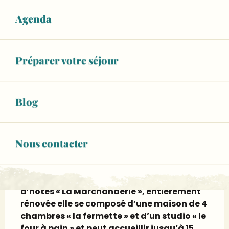
Agenda
+ 7 autre(s) prestation(s)
06 15 50 55
▒▒
Préparer votre séjour
CONTACTEZ-NOUS
Blog
urls.fr
Nous contacter
Description
Nous vous recevons dans notre maison 
d’hôtes « La Marchanderie », entièrement 
rénovée elle se composé d’une maison de 4 
chambres « la fermette » et d’un studio « le 
four à pain » et peut accueillir jusqu’à 15 