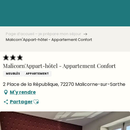
Aller
au
contenu
principal
Page d’accueil – je prépare mon séjour
Malicorn'Appart-hôtel - Appartement Confort
Malicorn'Appart-hôtel - Appartement Confort
MEUBLÉS
APPARTEMENT
2 Place de la République, 72270 Malicorne-sur-Sarthe
M'y rendre
Ajouter aux favoris
Partager