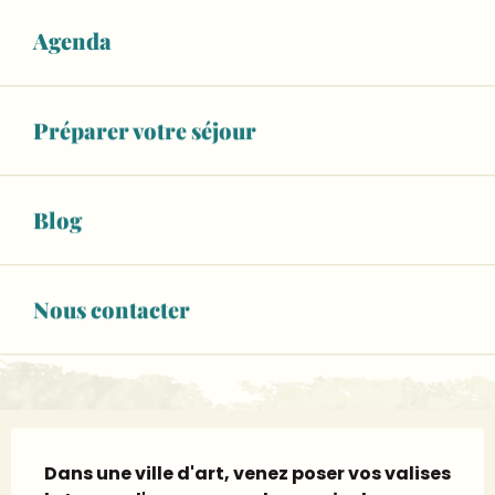
WiFi
Agenda
+ 3 autre(s) prestation(s)
APPELER
Préparer votre séjour
CONTACTEZ-NOUS
Blog
www.malicornapparthotel.fr
Nous contacter
Page Facebook
Description
Dans une ville d'art, venez poser vos valises 