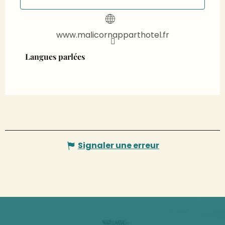
www.malicornapparthotel.fr
Langues parlées
Langues parlées
Signaler une erreur