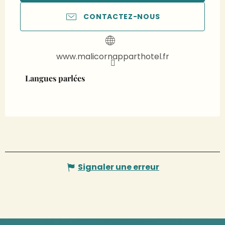
CONTACTEZ-NOUS
www.malicornapparthotel.fr
Langues parlées
Langues parlées
Signaler une erreur