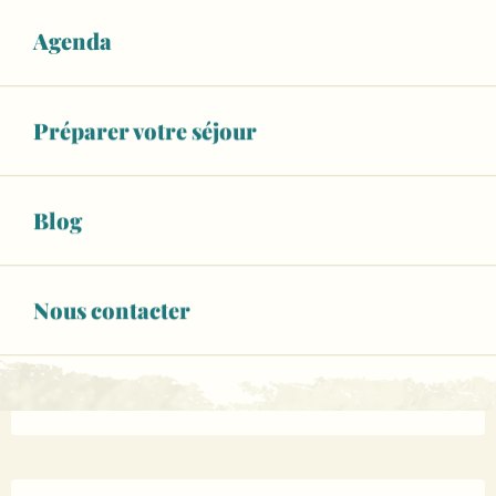
Agenda
Ouverture et coordonnées
WiFi
Préparer votre séjour
+ 10 autre(s) prestation(s)
APPELER
Blog
CONTACTEZ-NOUS
Nous contacter
www.malicornapparthotel.fr
Page Facebook
Description