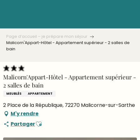
Aller
au
contenu
principal
Page d’accueil – je prépare mon séjour
Malicorn'Appart-Hôtel - Appartement supérieur - 2 salles de
bain
Malicorn'Appart-Hôtel - Appartement supérieur -
2 salles de bain
MEUBLÉS
APPARTEMENT
2 Place de la République, 72270 Malicorne-sur-Sarthe
M'y rendre
Ajouter aux favoris
Partager