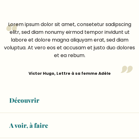
Lorem ipsum dolor sit amet, consetetur sadipscing
elitr, sed diam nonumy eirmod tempor invidunt ut
labore et dolore magna aliquyam erat, sed diam
voluptua. At vero eos et accusam et justo duo dolores
et ea rebum.
Victor Hugo, Lettre à sa femme Adèle
Découvrir
Un peu d’histoire !
Lorem ipsum dolor sit amet, consetetur sadipscing
A voir, à faire
elitr,
sed diam nonumy eirmod tempor invidunt
ut labore et dolore magna aliquyam erat, sed diam