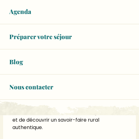
Horaires non définis
Agenda
Voir les horaires
RÉSERVEZ VOTRE ACTIVITÉ
Préparer votre séjour
Blog
Description
RDV de l'été de l'Office de Tourisme Vallée 
de la Sarthe
Nous contacter
Les Amis du Fjord vous ouvrent les portes du 
centre équestre des Forges pour partager 
leur quotidien et leur passion des chevaux. Une 
belle occasion de rencontrer des passionnés 
et de découvrir un savoir-faire rural 
authentique.