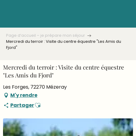
Aller
au
contenu
principal
Page d’accueil – je prépare mon séjour
Mercredi du terroir : Visite du centre équestre "Les Amis du
Fjord"
Mercredi du terroir : Visite du centre équestre
"Les Amis du Fjord"
Les Forges, 72270 Mézeray
M'y rendre
Ajouter aux favoris
Partager