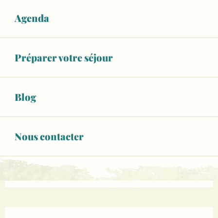
Piscine
WiFi
Animaux acceptés
Agenda
+ 14 autre(s) prestation(s)
02 43 95 68
▒▒
Préparer votre séjour
CONTACTEZ-NOUS
Blog
www.campingleseptentrion.com
Nous contacter
Page Facebook
Page Instagram
Description