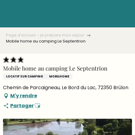
Aller
au
contenu
principal
Page d’accueil – je prépare mon séjour
Mobile home au camping Le Septentrion
Mobile home au camping Le Septentrion
LOCATIF SUR CAMPING
MOBILHOME
Chemin de Parcaigneau, Le Bord du Lac, 72350 Brûlon
M'y rendre
Ajouter aux favoris
Partager