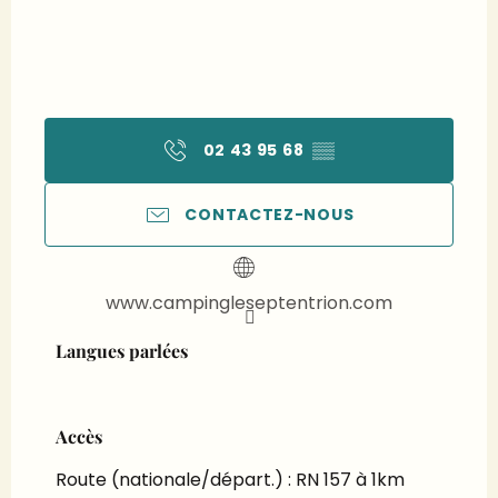
02 43 95 68
▒▒
CONTACTEZ-NOUS
www.campingleseptentrion.com
Langues parlées
Langues parlées
Accès
Accès
Route (nationale/départ.) : RN 157 à 1km