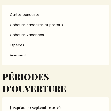
Cartes bancaires
Chèques bancaires et postaux
Chèques Vacances
Espèces
Virement
PÉRIODES
D'OUVERTURE
Du
Jusqu'au
1 avril 2026
30 septembre 2026
au
30 septembre 2026