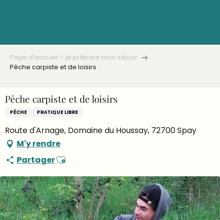
Aller
au
contenu
principal
Page d’accueil – je prépare mon séjour
Pêche carpiste et de loisirs
Pêche carpiste et de loisirs
PÊCHE
PRATIQUE LIBRE
Route d'Arnage, Domaine du Houssay, 72700 Spay
M'y rendre
Ajouter aux favoris
Partager