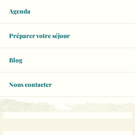
Horaires non définis
Agenda
Voir les horaires
Animaux acceptés
Préparer votre séjour
02 43 21 16
▒▒
CONTACTEZ-NOUS
Blog
www.domaine-du-houssay.com
Nous contacter
Page Facebook
Page Instagram
Description