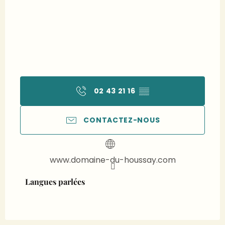
02 43 21 16
▒▒
CONTACTEZ-NOUS
www.domaine-du-houssay.com
Langues parlées
Langues parlées