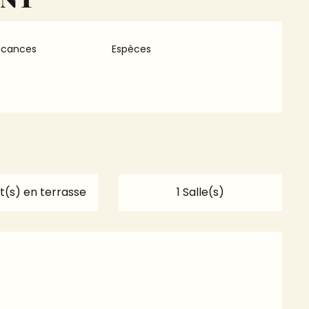
acances
Espèces
t(s) en terrasse
1 Salle(s)