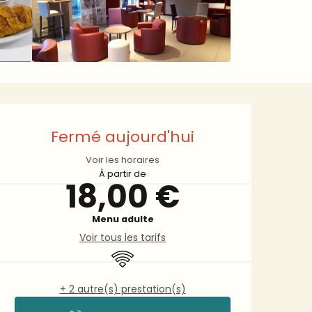
Ouverture et coordonnée
Fermé aujourd'hui
Voir les horaires
À partir de
18,00 €
Menu adulte
Voir tous les tarifs
WiFi
+ 2 autre(s) prestation(s)