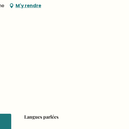
he
M'y rendre
Langues parlées
Langues parlées