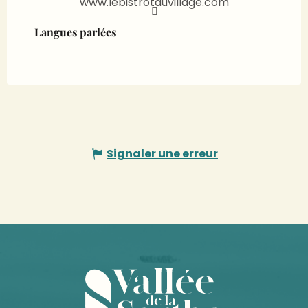
www.lebistrotduvillage.com
Langues parlées
Langues parlées
Signaler une erreur