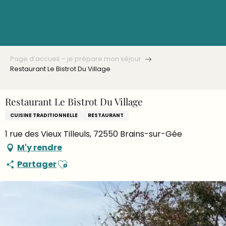
Aller
au
contenu
principal
Page d’accueil – je prépare mon séjour
Restaurant Le Bistrot Du Village
Restaurant Le Bistrot Du Village
CUISINE TRADITIONNELLE
RESTAURANT
1 rue des Vieux Tilleuls, 72550 Brains-sur-Gée
M'y rendre
Ajouter aux favoris
Partager