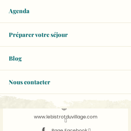
Fermé aujourd'hui
Agenda
Voir les horaires
À partir de
14,90 €
Préparer votre séjour
Menu adulte
Voir tous les tarifs
Animaux acceptés
WiFi
Blog
+ 3 autre(s) prestation(s)
02 43 23 29
▒▒
Nous contacter
CONTACTEZ-NOUS
www.lebistrotduvillage.com
Page Facebook