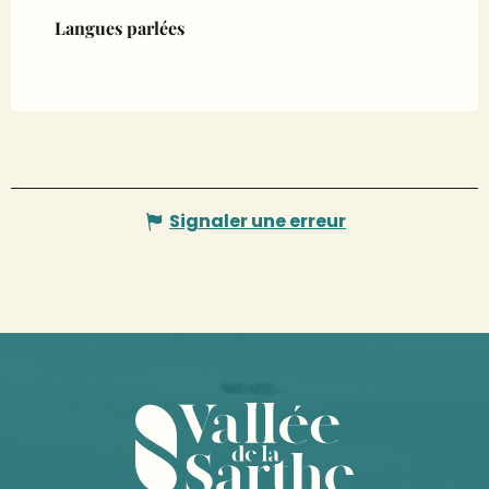
Langues parlées
Langues parlées
Signaler une erreur