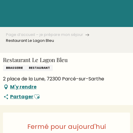
Aller
au
contenu
principal
Page d’accueil – je prépare mon séjour
Restaurant Le Lagon Bleu
Restaurant Le Lagon Bleu
BRASSERIE
RESTAURANT
2 place de la Lune, 72300 Parcé-sur-Sarthe
M'y rendre
Ajouter aux favoris
Partager
Ouverture et coordonnées
Fermé pour aujourd'hui