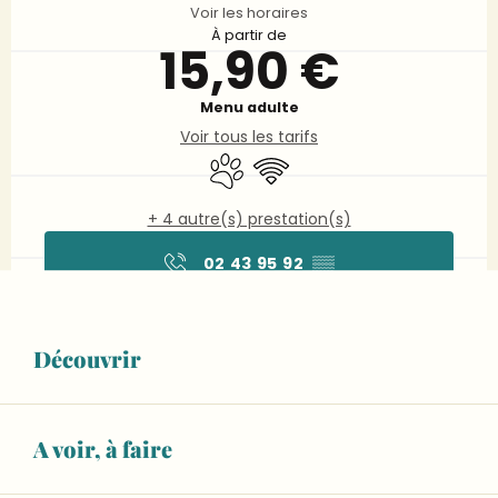
Voir les horaires
À partir de
15,90 €
Menu adulte
Voir tous les tarifs
Animaux acceptés
WiFi
+ 4 autre(s) prestation(s)
02 43 95 92
▒▒
CONTACTEZ-NOUS
Découvrir
A voir, à faire
Description
"Parcé est un petit village à proximité de 