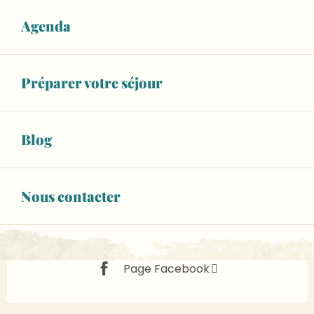
Fermé aujourd'hui
Agenda
Voir les horaires
À partir de
12,00 €
Préparer votre séjour
Menu adulte
Voir tous les tarifs
WiFi
Blog
+ 4 autre(s) prestation(s)
02 43 92 29
▒▒
Nous contacter
CONTACTEZ-NOUS
Page Facebook