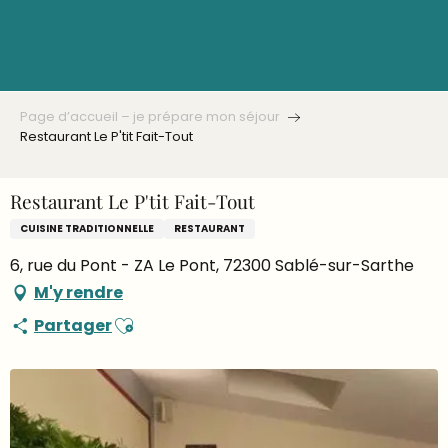
Aller
au
contenu
principal
Page d’accueil – je prépare mon séjour
Restaurant Le P'tit Fait-Tout
Restaurant Le P'tit Fait-Tout
CUISINE TRADITIONNELLE
RESTAURANT
6, rue du Pont - ZA Le Pont, 72300 Sablé-sur-Sarthe
M'y rendre
Ajouter aux favoris
Partager