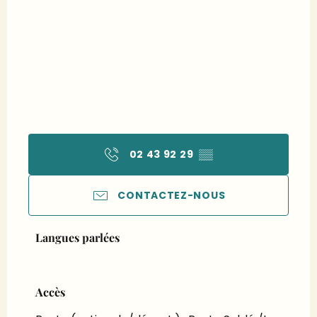
02 43 92 29
▒▒
CONTACTEZ-NOUS
Langues parlées
Langues parlées
Accès
Accès