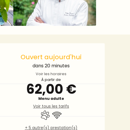
Ouverture et coordonnée
Ouvert aujourd'hui
dans 20 minutes
Voir les horaires
À partir de
62,00 €
Menu adulte
Voir tous les tarifs
Animaux acceptés
WiFi
+ 5 autre(s) prestation(s)