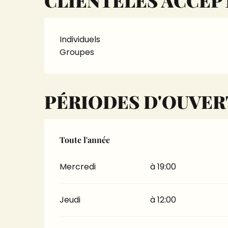
CLIENTÈLES ACCEP
Individuels
Groupes
PÉRIODES D'OUVE
Toute l'année
Toute l'année
Mercredi
à 19:00
Jeudi
à 12:00