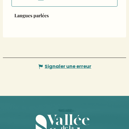
Langues parlées
Langues parlées
Signaler une erreur