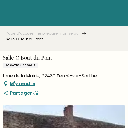
Aller
au
contenu
principal
Page d’accueil – je prépare mon séjour
Salle O'Bout du Pont
Salle O'Bout du Pont
LOCATION DE SALLE
1 rue de la Mairie, 72430 Fercé-sur-Sarthe
M'y rendre
Ajouter aux favoris
Partager