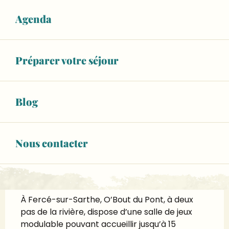
Horaires non définis
Agenda
Voir les horaires
02 44 81 13
▒▒
Préparer votre séjour
CONTACTEZ-NOUS
Blog
Page Facebook
Nous contacter
Description
Salle modulable au bord de la rivière pour 
réunions et moments conviviaux !
À Fercé-sur-Sarthe, O’Bout du Pont, à deux 
pas de la rivière, dispose d’une salle de jeux 
modulable pouvant accueillir jusqu’à 15 