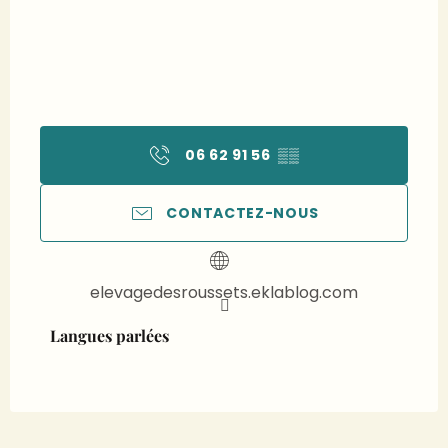
06 62 91 56
▒▒
CONTACTEZ-NOUS
elevagedesroussets.eklablog.com
Langues parlées
Langues parlées