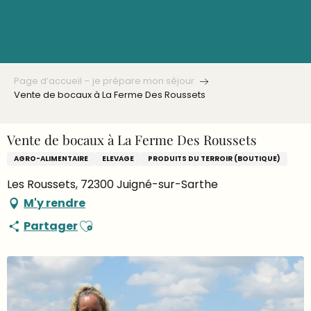
Aller
au
contenu
principal
Page d’accueil – je prépare mon séjour
Vente de bocaux à La Ferme Des Roussets
Vente de bocaux à La Ferme Des Roussets
AGRO-ALIMENTAIRE
ELEVAGE
PRODUITS DU TERROIR (BOUTIQUE)
Les Roussets, 72300 Juigné-sur-Sarthe
M'y rendre
Ajouter aux favoris
Partager