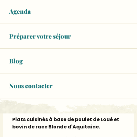
Ouvert aujourd'hui
Agenda
Voir les horaires
06 62 91 56
▒▒
Préparer votre séjour
CONTACTEZ-NOUS
Blog
elevagedesroussets.eklablog.com
Page Instagram
Nous contacter
Description
Plats cuisinés à base de poulet de Loué et 
bovin de race Blonde d'Aquitaine.