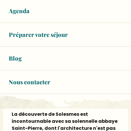
Ouvert aujourd'hui
Agenda
Voir les horaires
02 43 95 45
▒▒
Préparer votre séjour
CONTACTEZ-NOUS
Blog
www.solesmes72.fr
Page Facebook
Nous contacter
Description
La découverte de Solesmes est 
incontournable avec sa solennelle abbaye 
Saint-Pierre, dont l'architecture n'est pas 