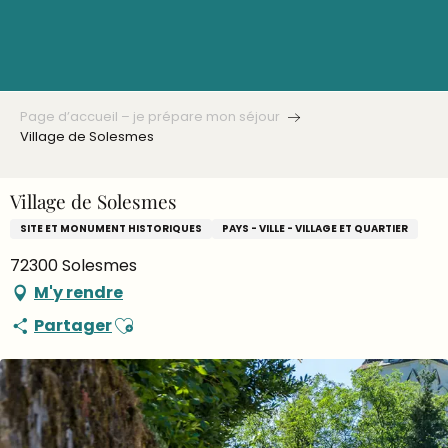
Aller
au
contenu
principal
Page d’accueil – je prépare mon séjour
Village de Solesmes
Village de Solesmes
SITE ET MONUMENT HISTORIQUES
PAYS - VILLE - VILLAGE ET QUARTIER
72300 Solesmes
M'y rendre
Ajouter aux favoris
Partager