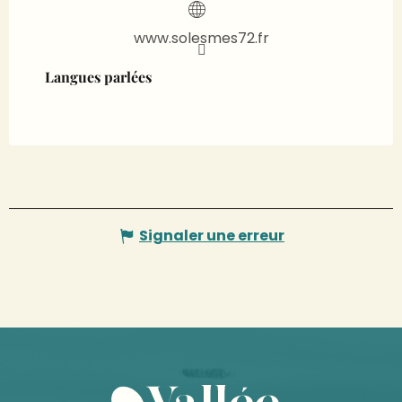
www.solesmes72.fr
Langues parlées
Langues parlées
Signaler une erreur