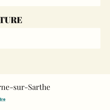
RTURE
orne-sur-Sarthe
dre