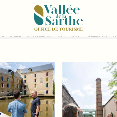
dée de Malicorne-sur-Sarthe
ne-sur-Sarthe
ISE
MOULIN
PETIT PATRIMOINE
PLACE
PONT
SITE INDUSTRIEL
PAY