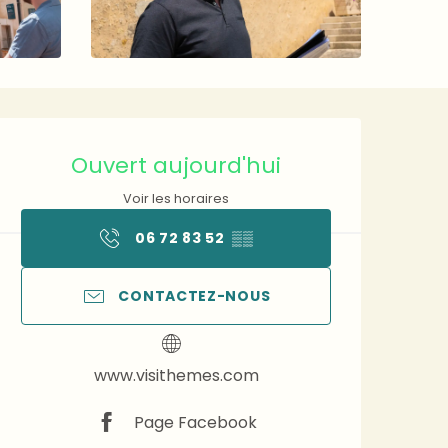
Ouverture et coordonnée
Ouvert aujourd'hui
Voir les horaires
06 72 83 52
▒▒
CONTACTEZ-NOUS
www.visithemes.com
Page Facebook